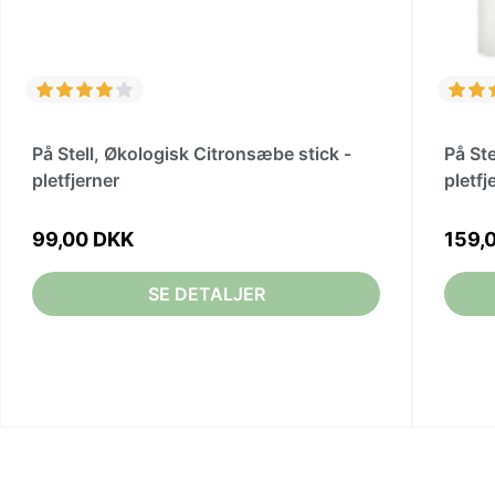
På Stell, Økologisk Citronsæbe stick -
På St
pletfjerner
pletfj
99,00 DKK
159,
SE DETALJER