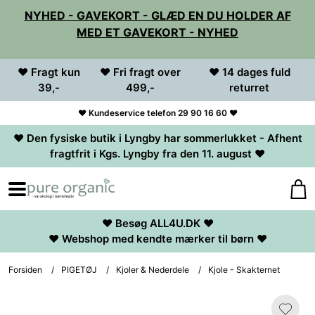
NYHED - GAVEKORT - GLÆD EN DU HOLDER AF
MED ET GAVEKORT - NYHED
♥ Fragt kun
♥ Fri fragt over
♥ 14 dages fuld
39,-
499,-
returret
♥ Kundeservice telefon 29 90 16 60 ♥
♥ Den fysiske butik i Lyngby har sommerlukket - Afhent
fragtfrit i Kgs. Lyngby fra den 11. august ♥
♥ Besøg ALL4U.DK ♥
♥ Webshop med kendte mærker til børn ♥
Forsiden
/
PIGETØJ
/
Kjoler & Nederdele
/
Kjole - Skakternet