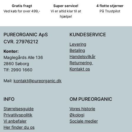
Gratis fragt
Super service!
4 flotte stjerner
Ved køb for over 499,-
Vi er altid klar til at
På Trustpilot
hjælpe!
PUREORGANIC ApS
KUNDESERVICE
CVR. 27976212
Levering
Betaling
Kontor:
Handelsvilkår
Maglegårds Alle 136
Returnering
2860 Søborg
Kontakt os
Tlf: 2990 1660
Mail:
kontakt@pureorganic.dk
INFO
OM PUREORGANIC
Størrelsesguide
Vores historie
Privatlivspolitik
Økologi
Vi anbefaler
Sociale medier
Her finder du os