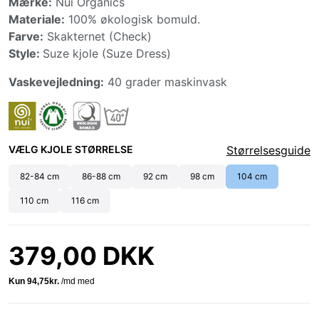
Mærke:
Nui Organics
Materiale:
100% økologisk bomuld.
Farve:
Skakternet (Check)
Style:
Suze kjole (Suze Dress)
Vaskevejledning:
40 grader maskinvask
VÆLG KJOLE STØRRELSE
Størrelsesguide
82-84 cm
86-88 cm
92 cm
98 cm
104 cm
110 cm
116 cm
379,00 DKK