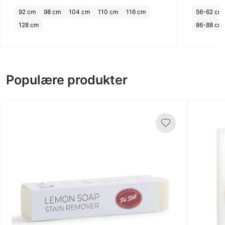
92 cm
98 cm
104 cm
110 cm
116 cm
56-62 cm
128 cm
86-88 cm
Populære produkter