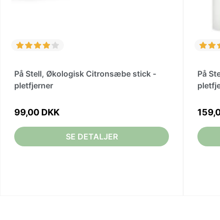
På Stell, Økologisk Citronsæbe stick -
På St
pletfjerner
pletfj
99,00 DKK
159,
SE DETALJER