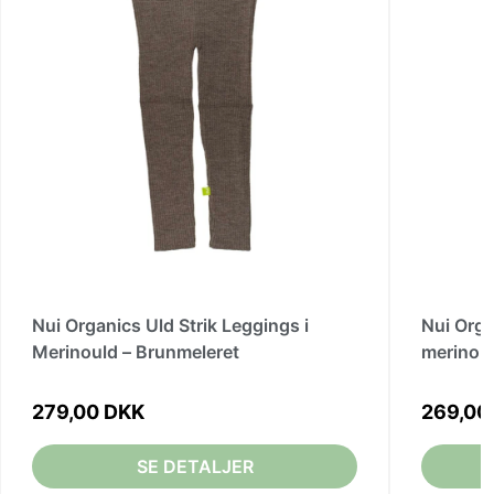
Nui Organics Uld Strik Leggings i
Nui Orga
Merinould – Brunmeleret
279,00 DKK
269,00
SE DETALJER