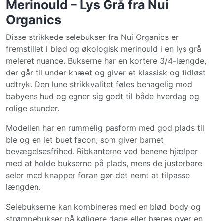
Merinould – Lys Grå fra Nui
Organics
Disse strikkede selebukser fra Nui Organics er
fremstillet i blød og økologisk merinould i en lys grå
meleret nuance. Bukserne har en kortere 3/4-længde,
der går til under knæet og giver et klassisk og tidløst
udtryk. Den lune strikkvalitet føles behagelig mod
babyens hud og egner sig godt til både hverdag og
rolige stunder.
Modellen har en rummelig pasform med god plads til
ble og en let buet facon, som giver barnet
bevægelsesfrihed. Ribkanterne ved benene hjælper
med at holde bukserne på plads, mens de justerbare
seler med knapper foran gør det nemt at tilpasse
længden.
Selebukserne kan kombineres med en blød body og
strømpebukser på køligere dage eller bæres over en