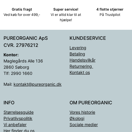
Gratis fragt
Super service!
4 flotte stjerner
Ved køb for over 499,-
Vi er altid klar til at
På Trustpilot
hjælpe!
PUREORGANIC ApS
KUNDESERVICE
CVR. 27976212
Levering
Betaling
Kontor:
Handelsvilkår
Maglegårds Alle 136
Returnering
2860 Søborg
Kontakt os
Tlf: 2990 1660
Mail:
kontakt@pureorganic.dk
INFO
OM PUREORGANIC
Størrelsesguide
Vores historie
Privatlivspolitik
Økologi
Vi anbefaler
Sociale medier
Her finder du os