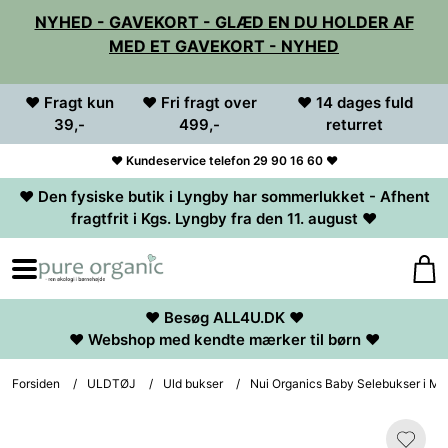
NYHED - GAVEKORT - GLÆD EN DU HOLDER AF
MED ET GAVEKORT - NYHED
♥ Fragt kun
♥ Fri fragt over
♥ 14 dages fuld
39,-
499,-
returret
♥ Kundeservice telefon 29 90 16 60 ♥
♥ Den fysiske butik i Lyngby har sommerlukket - Afhent
fragtfrit i Kgs. Lyngby fra den 11. august ♥
♥ Besøg ALL4U.DK ♥
♥ Webshop med kendte mærker til børn ♥
Forsiden
/
ULDTØJ
/
Uld bukser
/
Nui Organics Baby Selebukser i Mer