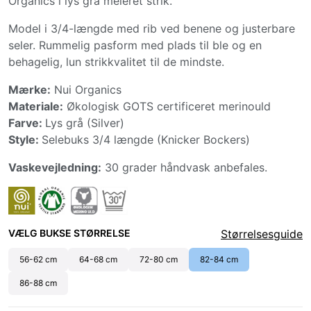
Organics i lys grå meleret strik.
Model i 3/4-længde med rib ved benene og justerbare
seler. Rummelig pasform med plads til ble og en
behagelig, lun strikkvalitet til de mindste.
Mærke:
Nui Organics
Materiale:
Økologisk GOTS certificeret merinould
Farve:
Lys grå (Silver)
Style:
Selebuks 3/4 længde (Knicker Bockers)
Vaskevejledning:
30 grader håndvask anbefales.
VÆLG BUKSE STØRRELSE
Størrelsesguide
56-62 cm
64-68 cm
72-80 cm
82-84 cm
86-88 cm