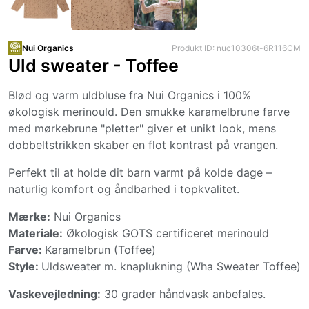
Nui Organics
Produkt ID: nuc10306t-6R116CM
Uld sweater - Toffee
Blød og varm uldbluse fra Nui Organics i 100%
økologisk merinould. Den smukke karamelbrune farve
med mørkebrune "pletter" giver et unikt look, mens
dobbeltstrikken skaber en flot kontrast på vrangen.
Perfekt til at holde dit barn varmt på kolde dage –
naturlig komfort og åndbarhed i topkvalitet.
Mærke:
Nui Organics
Materiale:
Økologisk GOTS certificeret merinould
Farve:
Karamelbrun (Toffee)
Style:
Uldsweater m. knaplukning (Wha Sweater Toffee)
Vaskevejledning:
30 grader håndvask anbefales.