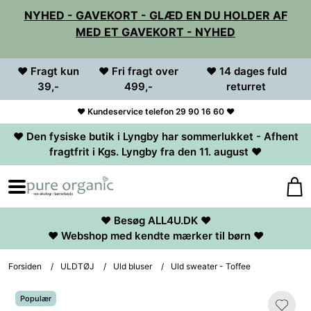
NYHED - GAVEKORT - GLÆD EN DU HOLDER AF
MED ET GAVEKORT - NYHED
♥ Fragt kun
♥ Fri fragt over
♥ 14 dages fuld
39,-
499,-
returret
♥ Kundeservice telefon 29 90 16 60 ♥
♥ Den fysiske butik i Lyngby har sommerlukket - Afhent
fragtfrit i Kgs. Lyngby fra den 11. august ♥
♥ Besøg ALL4U.DK ♥
♥ Webshop med kendte mærker til børn ♥
Forsiden
/
ULDTØJ
/
Uld bluser
/
Uld sweater - Toffee
Populær