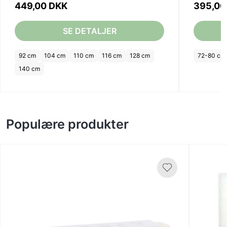
449,00 DKK
395,00
SE DETALJER
92 cm
104 cm
110 cm
116 cm
128 cm
72-80 cm
140 cm
Populære produkter