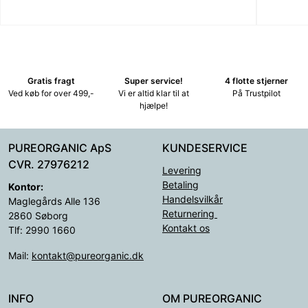
Gratis fragt
Super service!
4 flotte stjerner
Ved køb for over 499,-
Vi er altid klar til at
På Trustpilot
hjælpe!
PUREORGANIC ApS
KUNDESERVICE
CVR. 27976212
Levering
Betaling
Kontor:
Handelsvilkår
Maglegårds Alle 136
Returnering
2860 Søborg
Kontakt os
Tlf: 2990 1660
Mail:
kontakt@pureorganic.dk
INFO
OM PUREORGANIC