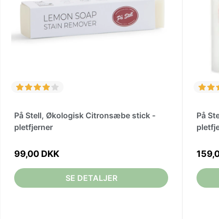
På Stell, Økologisk Citronsæbe stick -
På St
pletfjerner
pletfj
99,00 DKK
159,
SE DETALJER