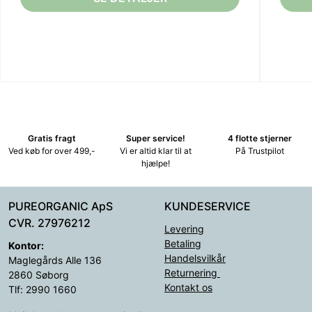
Gratis fragt
Super service!
4 flotte stjerner
Ved køb for over 499,-
Vi er altid klar til at
På Trustpilot
hjælpe!
PUREORGANIC ApS
KUNDESERVICE
CVR. 27976212
Levering
Betaling
Kontor:
Handelsvilkår
Maglegårds Alle 136
Returnering
2860 Søborg
Kontakt os
Tlf: 2990 1660