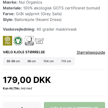
Mærke:
Nui Organics
Materiale:
100% økologisk GOTS certificeret bomuld
Farve:
Gråt sejlprint (Grey Sails)
Style:
Ballonkjole (Noemi Dress)
Vaskevejledning:
40 grader maskinvask
VÆLG KJOLE STØRRELSE
Størrelsesguide
86-88 cm
98 cm
104 cm
110 cm
179,00 DKK