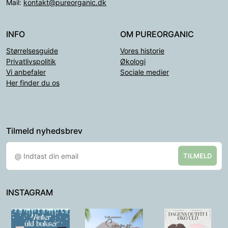
Mail:
kontakt@pureorganic.dk
INFO
OM PUREORGANIC
Størrelsesguide
Vores historie
Privatlivspolitik
Økologi
Vi anbefaler
Sociale medier
Her finder du os
Tilmeld nyhedsbrev
TILMELD
INSTAGRAM