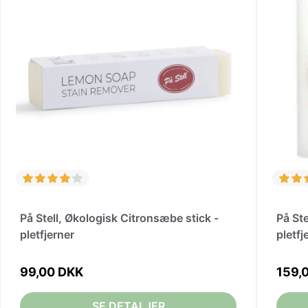
På Stell, Økologisk Citronsæbe stick -
På St
pletfjerner
pletfj
99,00 DKK
159,
SE DETALJER