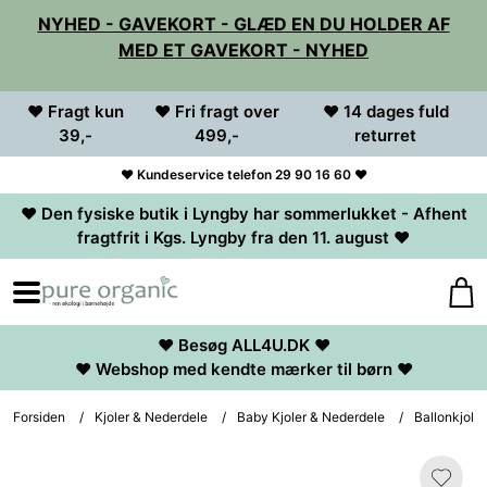
NYHED - GAVEKORT - GLÆD EN DU HOLDER AF
MED ET GAVEKORT - NYHED
♥ Fragt kun
♥ Fri fragt over
♥ 14 dages fuld
39,-
499,-
returret
♥ Kundeservice telefon 29 90 16 60 ♥
♥ Den fysiske butik i Lyngby har sommerlukket - Afhent
fragtfrit i Kgs. Lyngby fra den 11. august ♥
♥ Besøg ALL4U.DK ♥
♥ Webshop med kendte mærker til børn ♥
Forsiden
/
Kjoler & Nederdele
/
Baby Kjoler & Nederdele
/
Ballonkjole 