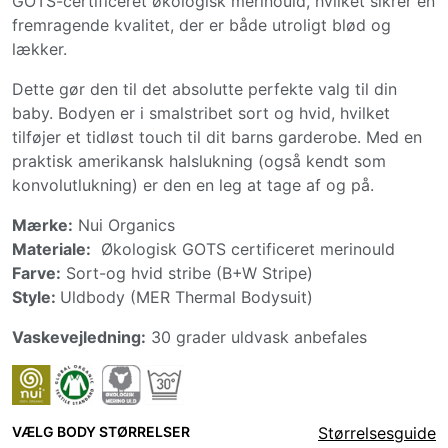
GOTS-certificeret økologisk merinould, hvilket sikrer en
fremragende kvalitet, der er både utroligt blød og
lækker.
Dette gør den til det absolutte perfekte valg til din
baby. Bodyen er i smalstribet sort og hvid, hvilket
tilføjer et tidløst touch til dit barns garderobe. Med en
praktisk amerikansk halslukning (også kendt som
konvolutlukning) er den en leg at tage af og på.
Mærke:
Nui Organics
Materiale:
Økologisk GOTS certificeret merinould
Farve:
Sort-og hvid stribe (B+W Stripe)
Style:
Uldbody (MER Thermal Bodysuit)
Vaskevejledning:
30 grader uldvask anbefales
VÆLG BODY STØRRELSER
Størrelsesguide