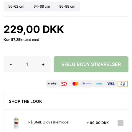
56-62 cm
64-68 cm
86-88 cm
229,00 DKK
-
+
VÆLG BODY STØRRELSER
SHOP THE LOOK
På Stell. Uldvaskemiddel
+ 99,00 DKK