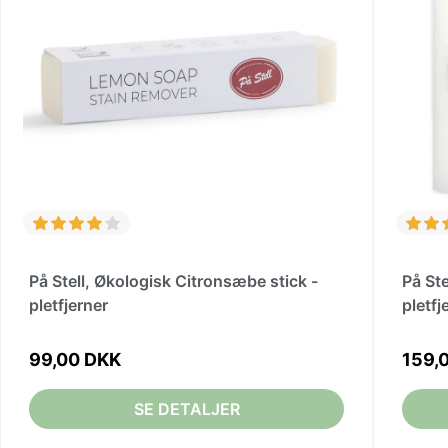
På Stell, Økologisk Citronsæbe stick -
På St
pletfjerner
pletfj
99,00 DKK
159,
SE DETALJER