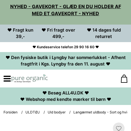
NYHED - GAVEKORT - GLÆD EN DU HOLDER AF
MED ET GAVEKORT - NYHED
♥ Fragt kun
♥ Fri fragt over
♥ 14 dages fuld
39,-
499,-
returret
♥ Kundeservice telefon 29 90 16 60 ♥
♥ Den fysiske butik i Lyngby har sommerlukket - Afhent
fragtfrit i Kgs. Lyngby fra den 11. august ♥
♥ Besøg ALL4U.DK ♥
♥ Webshop med kendte mærker til børn ♥
Forsiden
/
ULDTØJ
/
Uld bodyer
/
Langærmet uldbody - Sort og hvid s