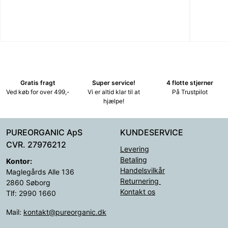
Gratis fragt
Super service!
4 flotte stjerner
Ved køb for over 499,-
Vi er altid klar til at
På Trustpilot
hjælpe!
PUREORGANIC ApS
KUNDESERVICE
CVR. 27976212
Levering
Betaling
Kontor:
Handelsvilkår
Maglegårds Alle 136
Returnering
2860 Søborg
Kontakt os
Tlf: 2990 1660
Mail:
kontakt@pureorganic.dk