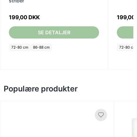
striber
199,00 DKK
199,00
SE DETALJER
72-80 cm
86-88 cm
72-80 cm
Populære produkter