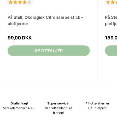
På Stell, Økologisk Citronsæbe stick -
På St
pletfjerner
pletfj
99,00 DKK
159,
SE DETALJER
Gratis fragt
Super service!
4 flotte stjerner
Ved køb for over 499,-
Vi er altid klar til at
På Trustpilot
hjælpe!