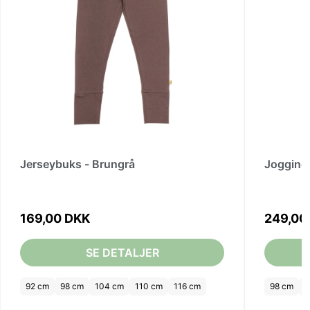
Jerseybuks - Brungrå
Jogging
169,00 DKK
249,00
SE DETALJER
92 cm
98 cm
104 cm
110 cm
116 cm
98 cm
1