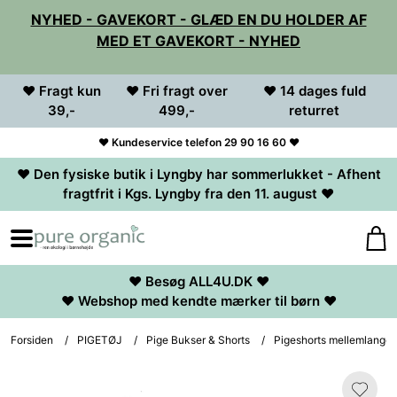
NYHED - GAVEKORT - GLÆD EN DU HOLDER AF
MED ET GAVEKORT - NYHED
♥ Fragt kun
♥ Fri fragt over
♥ 14 dages fuld
39,-
499,-
returret
♥ Kundeservice telefon 29 90 16 60 ♥
♥ Den fysiske butik i Lyngby har sommerlukket - Afhent
fragtfrit i Kgs. Lyngby fra den 11. august ♥
♥ Besøg ALL4U.DK ♥
♥ Webshop med kendte mærker til børn ♥
Forsiden
/
PIGETØJ
/
Pige Bukser & Shorts
/
Pigeshorts mellemlange -