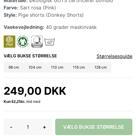
Materiale:
Økologisk GOTS certificeret bomuld
Farve:
Sart rosa (Pink)
Style:
Pige shorts (Donkey Shorts)
Vaskevejledning:
40 grader maskinvask
VÆLG BUKSE STØRRELSE
Størrelsesguide
98 cm
104 cm
110 cm
116 cm
128 cm
249,00 DKK
-
+
VÆLG BUKSE STØRRELSE