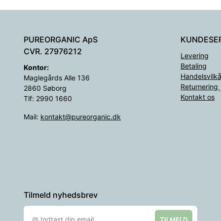
PUREORGANIC ApS
KUNDESE
CVR. 27976212
Levering
Betaling
Kontor:
Handelsvilkå
Maglegårds Alle 136
Returnering
2860 Søborg
Kontakt os
Tlf: 2990 1660
Mail:
kontakt@pureorganic.dk
Tilmeld nyhedsbrev
TILMELD