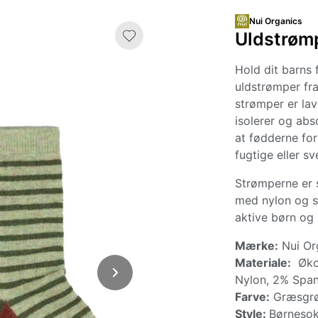
Nui Organics
Uldstrømp
Hold dit barns
uldstrømper fra
strømper er lav
isolerer og abs
at fødderne for
fugtige eller sv
Strømperne er s
med nylon og sp
aktive børn og
Mærke:
Nui Or
Materiale:
Økol
Nylon, 2% Spa
Farve:
Græsgrøn
Style:
Børnesok