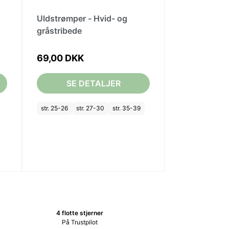
Uldstrømper - Hvid- og
gråstribede
69,00 DKK
SE DETALJER
str. 25-26
str. 27-30
str. 35-39
4 flotte stjerner
På Trustpilot