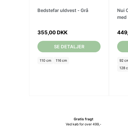
Bedstefar uldvest - Grå
Nui 
med 
355,00 DKK
449
SE DETALJER
110 cm
116 cm
92 c
128 
Gratis fragt
Ved køb for over 499,-