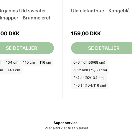
Organics Uld sweater
Uld elefanthue - Kongeblå
knapper - Brunmeleret
,00 DKK
159,00 DKK
SE DETALJER
SE DETALJER
m
104 cm
110 cm
116 cm
0-6 mdr (56/68 cm)
cm
140 cm
6-12 mdr (72/80 cm)
2-4 år (92/104 cm)
4-6 år (104/116 cm)
Super service!
Vi er altid klar til at hjælpe!