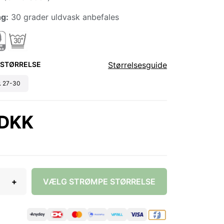
ng:
30 grader uldvask anbefales
 STØRRELSE
Størrelsesguide
r. 27-30
 DKK
+
VÆLG STRØMPE STØRRELSE