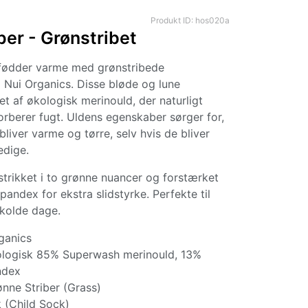
Produkt ID: hos020a
er - Grønstribet
 fødder varme med grønstribede
 Nui Organics. Disse bløde og lune
et af økologisk merinould, der naturligt
orberer fugt. Uldens egenskaber sørger for,
bliver varme og tørre, selv hvis de bliver
edige.
trikket i to grønne nuancer og forstærket
andex for ekstra slidstyrke. Perfekte til
 kolde dage.
ganics
ogisk 85% Superwash merinould, 13%
ndex
ne Striber (Grass)
 (Child Sock)