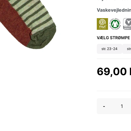
Vaskevejledni
VÆLG STRØMPE
str. 23-24
st
69,00
-