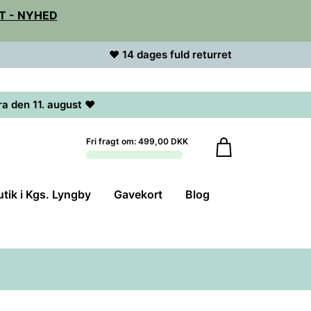
T - NYHED
♥ 14 dages fuld returret
ra den 11. august ♥
Fri fragt om: 499,00 DKK
utik i Kgs. Lyngby
Gavekort
Blog