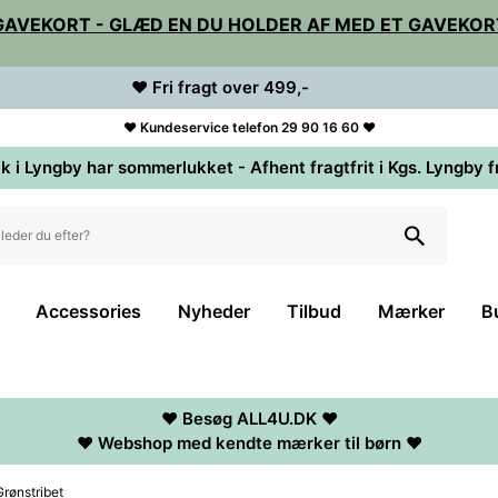
GAVEKORT - GLÆD EN DU HOLDER AF MED ET GAVEKOR
♥ Fri fragt over 499,-
♥ Kundeservice telefon 29 90 16 60 ♥
k i Lyngby har sommerlukket - Afhent fragtfrit i Kgs. Lyngby f
Accessories
Nyheder
Tilbud
Mærker
B
♥ Besøg ALL4U.DK ♥
♥ Webshop med kendte mærker til børn ♥
Grønstribet