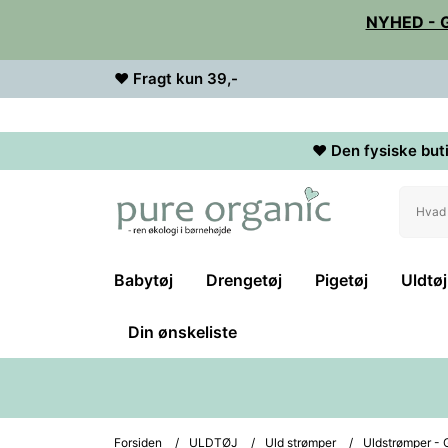
NYHED - 
♥ Fragt kun 39,-
♥ Den fysiske buti
Babytøj
Drengetøj
Pigetøj
Uldtøj
Din ønskeliste
Forsiden
/
ULDTØJ
/
Uld strømper
/
Uldstrømper - 