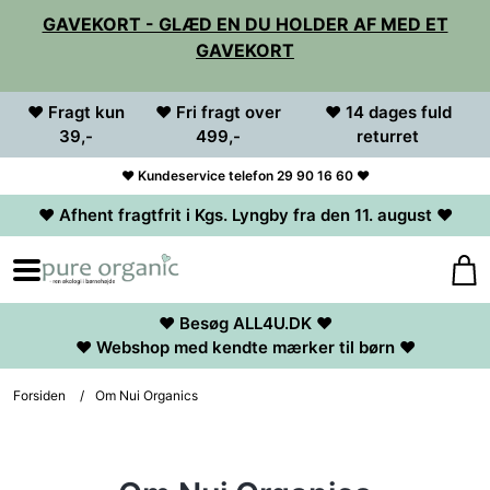
GAVEKORT - GLÆD EN DU HOLDER AF MED ET
GAVEKORT
♥ Fragt kun
♥ Fri fragt over
♥ 14 dages fuld
39,-
499,-
returret
♥ Kundeservice telefon 29 90 16 60 ♥
♥ Afhent fragtfrit i Kgs. Lyngby fra den 11. august ♥
♥ Besøg ALL4U.DK ♥
♥ Webshop med kendte mærker til børn ♥
Forsiden
/
Om Nui Organics