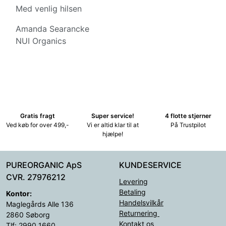
Med venlig hilsen
Amanda Searancke
NUI Organics
Gratis fragt
Super service!
4 flotte stjerner
Ved køb for over 499,-
Vi er altid klar til at
På Trustpilot
hjælpe!
PUREORGANIC ApS
KUNDESERVICE
CVR. 27976212
Levering
Betaling
Kontor:
Handelsvilkår
Maglegårds Alle 136
Returnering
2860 Søborg
Kontakt os
Tlf: 2990 1660