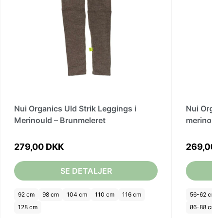
Nui Organics Uld Strik Leggings i
Nui Orga
Merinould – Brunmeleret
279,00 DKK
269,00
SE DETALJER
92 cm
98 cm
104 cm
110 cm
116 cm
56-62 cm
128 cm
86-88 cm