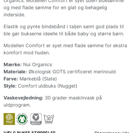
Organics. Modellen Comfort er syet uden sidesømme
og med flade sømme for en glat og behagelig
inderside.
Elastik og pynte bindebånd i taljen samt god plads til
ble gør bukserne ideelle til både baby og større børn.
Modellen Comfort er syet med flade sømme for ekstra
komfort mod huden.
Mærke:
Nui Organics
Materiale:
Økologisk GOTS certificeret merinould
Farve:
Mørkeblå (Slate)
Style:
Comfort
uldbuks (Nugget)
Vaskevejledning:
30 grader maskinvask på
uldprogram.
VÆLG BUKSE STØRRELSE