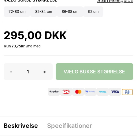
Størrelsesguide
72-80 cm
82-84 cm
86-88 cm
92 cm
295,00 DKK
-
+
VÆLG BUKSE STØRRELSE
Beskrivelse
Specifikationer