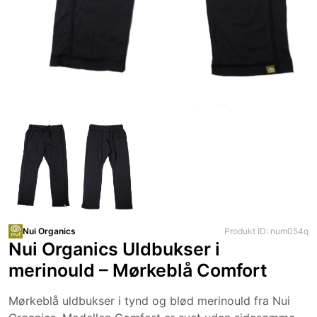
Nui Organics
Produkt ID: num054q
Nui Organics Uldbukser i
merinould – Mørkeblå Comfort
Mørkeblå uldbukser i tynd og blød merinould fra Nui