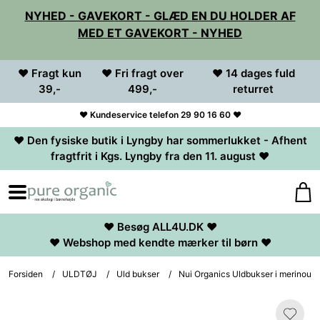
NYHED - GAVEKORT - GLÆD EN DU HOLDER AF
MED ET GAVEKORT - NYHED
♥ Fragt kun
♥ Fri fragt over
♥ 14 dages fuld
39,-
499,-
returret
♥ Kundeservice telefon 29 90 16 60 ♥
♥ Den fysiske butik i Lyngby har sommerlukket - Afhent
fragtfrit i Kgs. Lyngby fra den 11. august ♥
♥ Besøg ALL4U.DK ♥
♥ Webshop med kendte mærker til børn ♥
Forsiden
/
ULDTØJ
/
Uld bukser
/
Nui Organics Uldbukser i merinoul