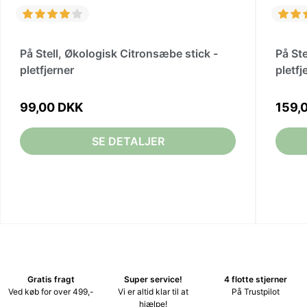
På Stell, Økologisk Citronsæbe stick -
På St
pletfjerner
pletfj
99,00 DKK
159,
SE DETALJER
Gratis fragt
Super service!
4 flotte stjerner
Ved køb for over 499,-
Vi er altid klar til at
På Trustpilot
hjælpe!