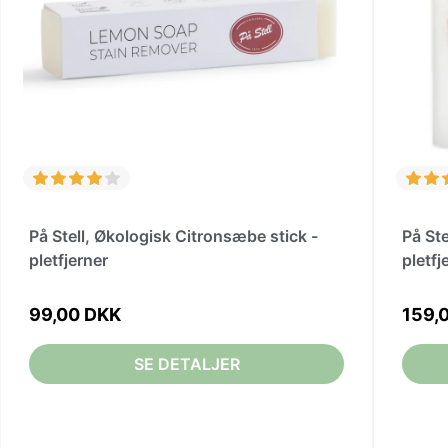
På Stell, Økologisk Citronsæbe stick -
På St
pletfjerner
pletfj
99,00 DKK
159,
SE DETALJER