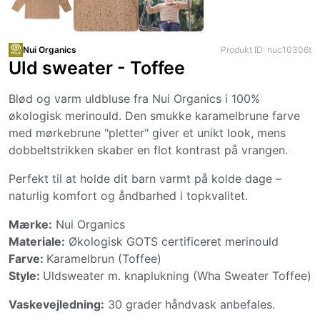
Nui Organics
Produkt ID: nuc10306t
Uld sweater - Toffee
Blød og varm uldbluse fra Nui Organics i 100%
økologisk merinould. Den smukke karamelbrune farve
med mørkebrune "pletter" giver et unikt look, mens
dobbeltstrikken skaber en flot kontrast på vrangen.
Perfekt til at holde dit barn varmt på kolde dage –
naturlig komfort og åndbarhed i topkvalitet.
Mærke:
Nui Organics
Materiale:
Økologisk GOTS certificeret merinould
Farve:
Karamelbrun (Toffee)
Style:
Uldsweater m. knaplukning (Wha Sweater Toffee)
Vaskevejledning:
30 grader håndvask anbefales.