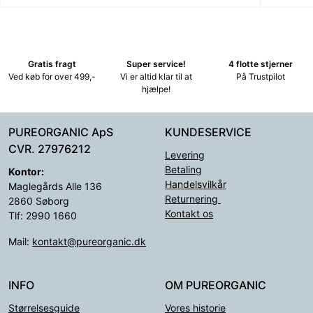
Gratis fragt
Super service!
4 flotte stjerner
Ved køb for over 499,-
Vi er altid klar til at
På Trustpilot
hjælpe!
PUREORGANIC ApS
KUNDESERVICE
CVR. 27976212
Levering
Betaling
Kontor:
Handelsvilkår
Maglegårds Alle 136
Returnering
2860 Søborg
Kontakt os
Tlf: 2990 1660
Mail:
kontakt@pureorganic.dk
INFO
OM PUREORGANIC
Størrelsesguide
Vores historie