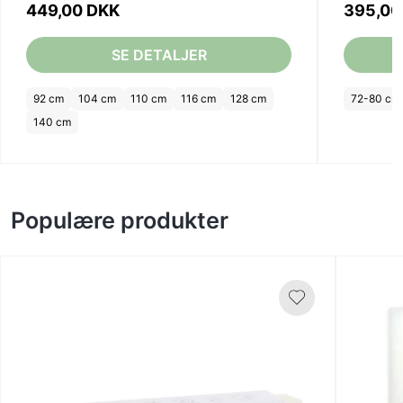
449,00 DKK
395,00
SE DETALJER
92 cm
104 cm
110 cm
116 cm
128 cm
72-80 cm
140 cm
Populære produkter