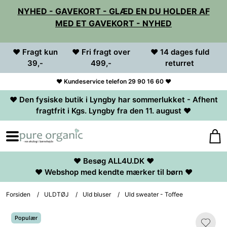
NYHED - GAVEKORT - GLÆD EN DU HOLDER AF
MED ET GAVEKORT - NYHED
♥ Fragt kun
♥ Fri fragt over
♥ 14 dages fuld
39,-
499,-
returret
♥ Kundeservice telefon 29 90 16 60 ♥
♥ Den fysiske butik i Lyngby har sommerlukket - Afhent
fragtfrit i Kgs. Lyngby fra den 11. august ♥
♥ Besøg ALL4U.DK ♥
♥ Webshop med kendte mærker til børn ♥
Forsiden
/
ULDTØJ
/
Uld bluser
/
Uld sweater - Toffee
Populær